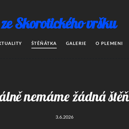
ze Skorotického vršku
KTUALITY
ŠTĚŇÁTKA
GALERIE
O PLEMENI
álně nemáme žádná štěň
3.6.2026