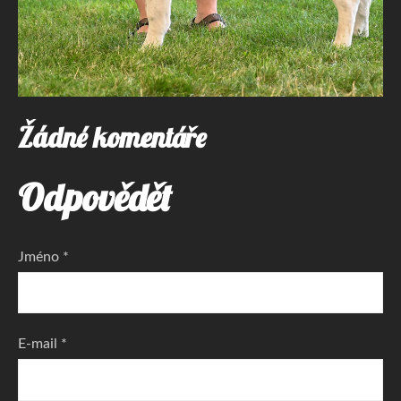
Žádné komentáře
Odpovědět
Jméno *
E-mail *