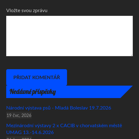
Vložte svou zprávu
Nedávné příspěvky
Národní výstava psů - Mladá Boleslav 19.7.2026
19 čvc, 2026
Mezinárodní výstavy 2 x CACIB v chorvatském městě
UMAG 13.-14.6.2026