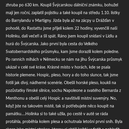
zhruba po 630 km. Koupil Švýcarskou dálniční známku, bohužel
mají jen roční, zaplatil pojistku a také koupil na středu 1.10. lístky
do Barrylandu v Martigny. Jízda byla až na zácpy u Drážďan v
pohodě, do Rastattu jsme přijeli kolem 22 hodiny, vyvenčili naši
Holinku, dali večeři a šli spát. Ráno jsem koupil snídani v Lidlu a
hurá do Švýcarska. Jako první byla cesta do Velkého
Svatobernardského průsmyku, kam jsme dorazili kolem poledne.
Po ranních mlhách v Německu se nám na jihu Švýcarska průsmyk
ukázal v celé své kráse. Krásné místo v horách, kde se psala
historie plemene. Hospic, pleso, hory a do toho slunce, tak jsme
fotili jak divý, nádherné scenérie. Obešli horské pleso, koukli na
pozůstatky římské silnice, sochu Napoleone a svatého Bernarda z
Menthonu a obešli celý Hospic a navštívili místní suvenýry. No,
když jste na takovém místě, tak si potřebujete něco koupit na
památku….Holinka si to také užila, po cestě v autě se ráda
protáhla, proběhla kolem plesa a ochutnala letošní první sníh. Byla