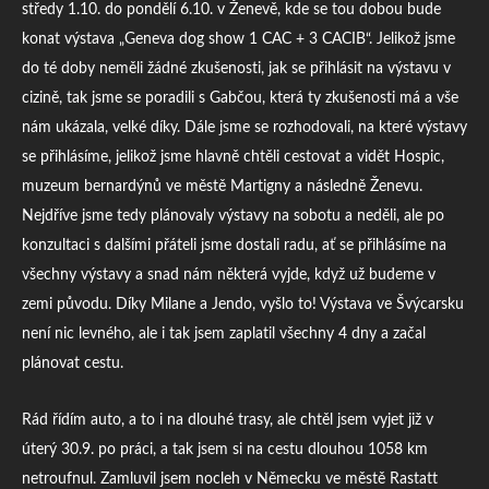
středy 1.10. do pondělí 6.10. v Ženevě, kde se tou dobou bude
konat výstava „Geneva dog show 1 CAC + 3 CACIB“. Jelikož jsme
do té doby neměli žádné zkušenosti, jak se přihlásit na výstavu v
cizině, tak jsme se poradili s Gabčou, která ty zkušenosti má a vše
nám ukázala, velké díky. Dále jsme se rozhodovali, na které výstavy
se přihlásíme, jelikož jsme hlavně chtěli cestovat a vidět Hospic,
muzeum bernardýnů ve městě Martigny a následně Ženevu.
Nejdříve jsme tedy plánovaly výstavy na sobotu a neděli, ale po
konzultaci s dalšími přáteli jsme dostali radu, ať se přihlásíme na
všechny výstavy a snad nám některá vyjde, když už budeme v
zemi původu. Díky Milane a Jendo, vyšlo to! Výstava ve Švýcarsku
není nic levného, ale i tak jsem zaplatil všechny 4 dny a začal
plánovat cestu.
Rád řídím auto, a to i na dlouhé trasy, ale chtěl jsem vyjet již v
úterý 30.9. po práci, a tak jsem si na cestu dlouhou 1058 km
netroufnul. Zamluvil jsem nocleh v Německu ve městě Rastatt